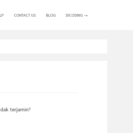
LP
CONTACT US
BLOG
DICODING →
idak terjamin?