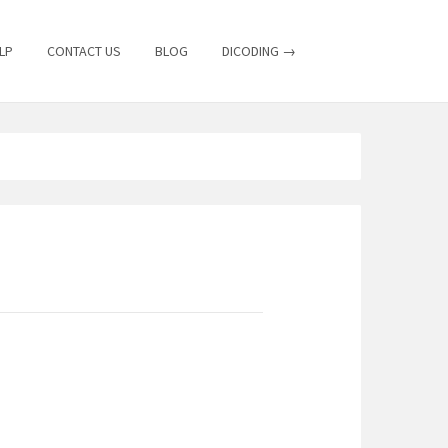
LP
CONTACT US
BLOG
DICODING →