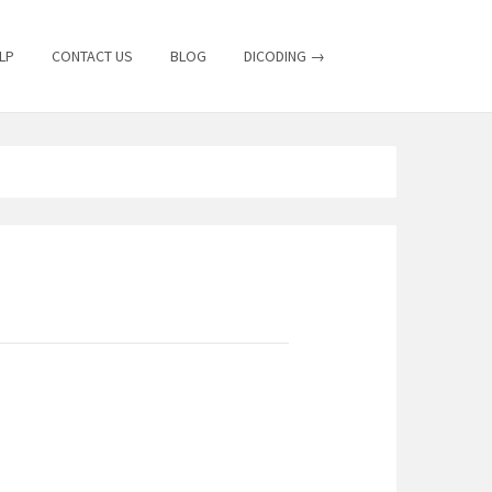
LP
CONTACT US
BLOG
DICODING →